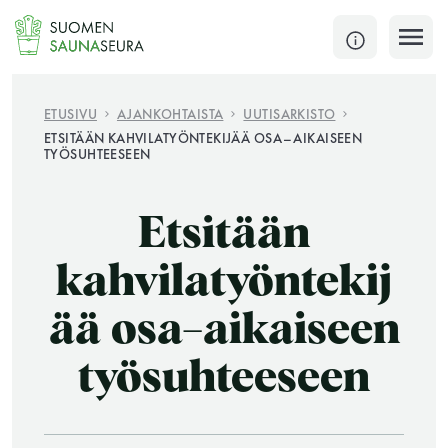
Siirry
sisältöön
SULJE
ETUSIVU
AJANKOHTAISTA
UUTISARKISTO
ETSITÄÄN KAHVILATYÖNTEKIJÄÄ OSA–AIKAISEEN
TYÖSUHTEESEEN
Jokaisen kuun 1. lauantai on jaettu ja jokaisen kuun
1. maanantai huoltomaanantai
Etsitään
KATSO TARKEMMAT AUKIOLOAJAT
HAE
kahvilatyöntekij
JÄSENSIVUT
ää osa–aikaiseen
työsuhteeseen