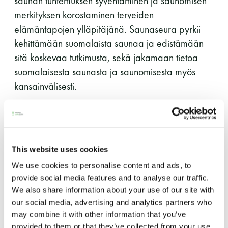
saunan tuntemuksen syventäminen ja saunomisen
perjantai ja lauantai
merkityksen korostaminen terveiden
elämäntapojen ylläpitäjänä. Saunaseura pyrkii
-Kuukauden ensimmäinen lauantai on on
kehittämään suomalaista saunaa ja edistämään
jaettu lauantai
sitä koskevaa tutkimusta, sekä jakamaan tietoa
suomalaisesta saunasta ja saunomisesta myös
kansainvälisesti.
Suomen Saunaseura hakee nyt Saunatalon
kahvioon kahvilatyöntekijää osa-aikaiseen
Hinnasto
työsuhteeseen (n. 10 – 20 h / viikko).
This website uses cookies
Kahvilatyöntekijän työtehtäviin kuuluu:
Jäsen
12 €
We use cookies to personalise content and ads, to
provide social media features and to analyse our traffic.
Vieras jäsenen seurassa
25 €
ruoka-annosten ja vitriinituotteiden myynti sekä
We also share information about your use of our site with
tarvittaessa niiden valmistus
our social media, advertising and analytics partners who
Jäsenen lapsi 7-18 v.
6 €
may combine it with other information that you’ve
kassatyöskentely
Lapsi alle 7 v.
ilmainen
provided to them or that they’ve collected from your use