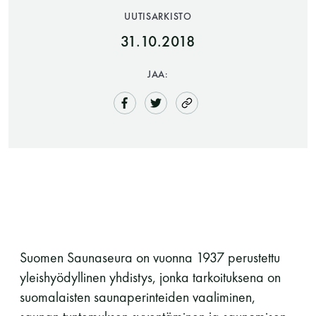
UUTISARKISTO
31.10.2018
JAA:
Saunatalo on avoinna
myös helatorstaina
-Naisten päivät ovat maanantai ja
Suomen Saunaseura on vuonna 1937 perustettu
torstai
yleishyödyllinen yhdistys, jonka tarkoituksena on
suomalaisten saunaperinteiden vaaliminen,
-Miesten päivät tiistai, keskiviikko,