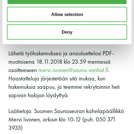
Lauttasaaressa, Helsingissä. Työ on vuorotyötä ja
Y-tunnus: 0116872-9
se ajoittuu pääsääntöisesti aikavälille klo 10-
Allow selection
23.00, sisältäen enimmäkseen ilta- ja
Tietosuojaseloste
lauantaivuoroja. Palkkaus on MaRa ry:n
Deny
työehtosopimuksen mukainen.
YHTEYSTIEDOT
Lähetä työhakemuksesi ja ansioluettelosi PDF-
muotoisena 18.11.2018 klo 23.59 mennessä
osoitteeseen
mervi.iivonen@sauna.vanhat.fi
.
Saunaseuran tarkoitus
Haastatteluja järjestetään sitä mukaa, kun
hakemuksia saapuu, ja teemme rekrytoinnin heti
Suomen Saunaseura vaalii perinteisiä, kohteliaita
sopivan hakijan löydyttyä.
saunomistapoja, joiden perustana on toisten
saunarauhan kunnioittaminen. Seura vaalii
Lisätietoja: Suomen Saunaseuran kahvilapäällikkö
saunakulttuuria ja pyrkii kehittämään suomalaista
Mervi Iivonen, arkisin klo 10-12 (puh. 050 371
saunaa ja edistämään sitä koskevaa tutkimusta.
3933)