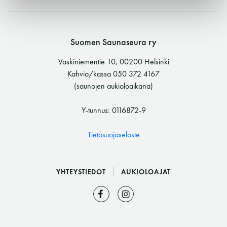
11 saunomiskerran kortti
120€
3kk kortti - M / N
275€ / 115€
Suomen Saunaseura ry
Vuosikortti - M / N
695€ / 275€
Vaskiniementie 10, 00200 Helsinki
Kahvio/kassa 050 372 4167
(saunojen aukioloaikana)
Y-tunnus: 0116872-9
Tietosuojaseloste
YHTEYSTIEDOT
AUKIOLOAJAT
Suomen Saunaseura ry
Vaskiniementie 10, 00200 Helsinki
Kahvio/kassa 050 372 4167
(saunojen aukioloaikana)