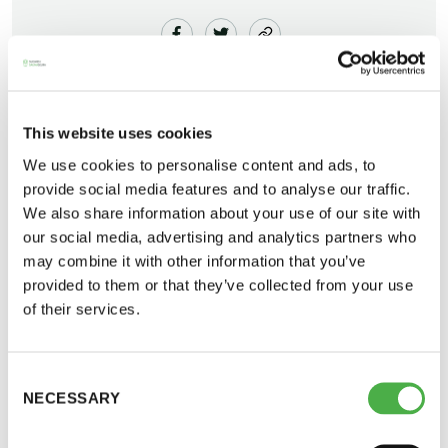
This website uses cookies
We use cookies to personalise content and ads, to
provide social media features and to analyse our traffic.
Perhesaunapäiviä kokeiltiin kolmena kevään
We also share information about your use of our site with
lauantaina. Anna nyt palautetta
Saunatalo on avoinna
our social media, advertising and analytics partners who
perhesaunakokeilusta. Palautteen perusteella
myös helatorstaina
may combine it with other information that you’ve
johtokunta päättää, pidetäänkö perhesaunapäiviä
provided to them or that they’ve collected from your use
mahdollisesti vielä joskus tulevaisuudessa.
of their services.
-Naisten päivät ovat maanantai ja
Anna siis palautetta 2.4. mennessä!
Consent
torstai
NECESSARY
Selection
Palautteen voit antaa Saunatalon kassalla olevaan
-Miesten päivät tiistai, keskiviikko,
palautelaatikkoon tai sähköpostitse