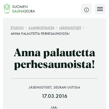
Siirry
sisältöön
SULJE
ETUSIVU
AJANKOHTAISTA
JÄSENUUTISET
ANNA PALAUTETTA PERHESAUNOISTA!
Jokaisen kuun 1. lauantai on jaettu ja jokaisen kuun
1. maanantai huoltomaanantai
Anna palautetta
KATSO TARKEMMAT AUKIOLOAJAT
HAE
perhesaunoista!
JÄSENSIVUT
JÄSENUUTISET, SEURAN UUTISIA
17.03.2016
JAA: