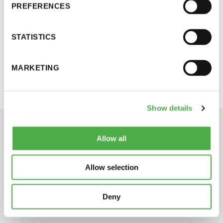
PREFERENCES
perjantai ja lauantai
toiminnajohtajalle (s-posti: tj(a)sauna.vanhat.fi,
korvaa (a) @-merkillä).
STATISTICS
-Kuukauden ensimmäinen lauantai on on
jaettu lauantai
MARKETING
Show details
Hinnasto
Allow all
Jäsen
12 €
Allow selection
Vieras jäsenen seurassa
25 €
Deny
Jäsenen lapsi 7-18 v.
6 €
Lapsi alle 7 v.
ilmainen