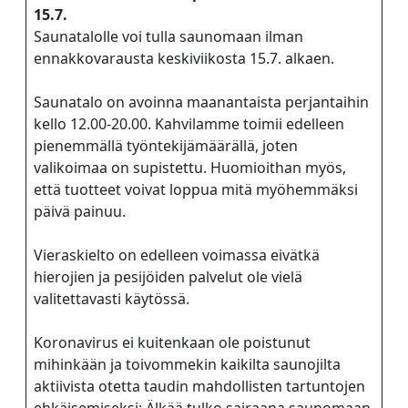
15.7.
perjantai ja lauantai
Saunatalolle voi tulla saunomaan ilman
ennakkovarausta keskiviikosta 15.7. alkaen.
-Kuukauden ensimmäinen lauantai on on
jaettu lauantai
Saunatalo on avoinna maanantaista perjantaihin
kello 12.00-20.00. Kahvilamme toimii edelleen
pienemmällä työntekijämäärällä, joten
valikoimaa on supistettu. Huomioithan myös,
että tuotteet voivat loppua mitä myöhemmäksi
päivä painuu.
Hinnasto
Vieraskielto on edelleen voimassa eivätkä
hierojien ja pesijöiden palvelut ole vielä
Jäsen
12 €
valitettavasti käytössä.
Vieras jäsenen seurassa
25 €
Koronavirus ei kuitenkaan ole poistunut
mihinkään ja toivommekin kaikilta saunojilta
Jäsenen lapsi 7-18 v.
6 €
aktiivista otetta taudin mahdollisten tartuntojen
Lapsi alle 7 v.
ilmainen
ehkäisemiseksi: Älkää tulko sairaana saunomaan