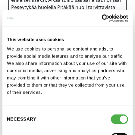
Peseytykää huolella Pitäkää huoli tarvittavista
11 saunomiskerran kortti
120€
turvaväleistä Käyttäkää käsidesiä Antakaa tilaa
muillekin saunojille Älkää varatko paikkaanne
3kk kortti - M / N
275€ / 115€
kahviosta koko illaksi vaan antakaa muillekin
Vuosikortti - M / N
695€ / 275€
mahdollisuus istua ja nauttia kahvion antimia
This website uses cookies
Saunaseura pyrkii omalla toiminnallaan
We use cookies to personalise content and ads, to
estämään tartuntoja ja seuraamme tilannetta
provide social media features and to analyse our traffic.
jatkuvasti. Mikäli tilanne menee negatiiviseen
We also share information about your use of our site with
suuntaan, voimme joutua palaamaan
our social media, advertising and analytics partners who
vuorojärjestelyyn. Toivomme kuitenkin, että
may combine it with other information that you’ve
koronatilanne pysyy hallinnassa ja voisimme
provided to them or that they’ve collected from your use
palata normaaliin päivärytmiin mahdollisimman
of their services.
pian.
Suomen Saunaseura ry
Consent
Vaskiniementie 10, 00200 Helsinki
2. Muistutukset Saunaseuran käytännöistä
NECESSARY
Selection
Kahvio/kassa 050 372 4167
Tahdomme muistuttaa kaikkia jäseniämme
(saunojen aukioloaikana)
muutamista seikoista saunomiseen liittyen: