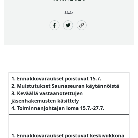
JAA:
Saunatalo on avoinna
1. Ennakkovaraukset poistuvat 15.7.
myös helatorstaina
2. Muistutukset Saunaseuran käytännöistä
3. Keväällä vastaanotettujen
jäsenhakemusten käsittely
4. Toiminnanjohtajan loma 15.7.-27.7.
-Naisten päivät ovat maanantai ja
torstai
1. Ennakkovaraukset poistuvat keskiviikkona
-Miesten päivät tiistai, keskiviikko,