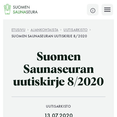
Siirry
sisältöön
SULJE
ETUSIVU
AJANKOHTAISTA
UUTISARKISTO
SUOMEN SAUNASEURAN UUTISKIRJE 8/2020
Jokaisen kuun 1. lauantai on jaettu ja jokaisen kuun
1. maanantai huoltomaanantai
Suomen
KATSO TARKEMMAT AUKIOLOAJAT
HAE
Saunaseuran
uutiskirje 8/2020
JÄSENSIVUT
UUTISARKISTO
13.07.2020