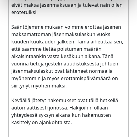
eivät maksa jäsenmaksuaan ja tulevat näin ollen
LUE LISÄÄ
erotetuiksi.
Sääntöjemme mukaan voimme erottaa jäsenen
maksamattoman jäsenmaksulaskun vuoksi
kuuden kuukauden jälkeen. Tämä aiheuttaa sen,
että saamme tietää poistuman määrän
aikaisintaankin vasta kesäkuun aikana. Tänä
vuonna tietojärjestelmäuudistuksesta johtuen
jäsenmaksulaskut ovat lähteneet normaalia
myöhemmin ja myös erottamispäivämäärä on
siirtynyt myöhemmäksi.
Keväällä jätetyt hakemukset ovat tällä hetkellä
automaattisesti jonossa. Hakijoihin ollaan
yhteydessä syksyn aikana kun hakemusten
käsittely on ajankohtaista.