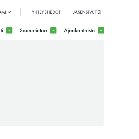
OMI
YHTEYSTIEDOT
JÄSENSIVUT
SULJE
ti
Saunatietoa
Ajankohtaista
JÄSENSIVUT