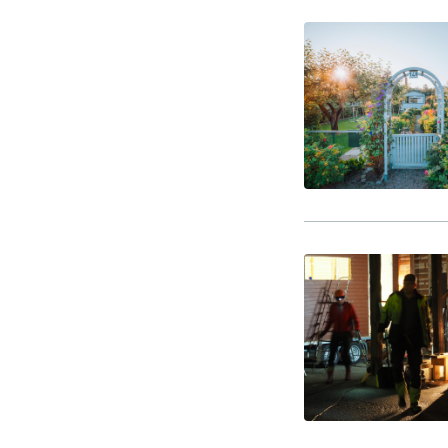
-Miesten päivät tiistai, keskiviikko,
perjantai ja lauantai
-Kuukauden ensimmäinen lauantai on
on jaettu lauantai
Hinnasto
Jäsen
12 €