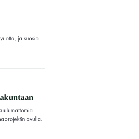
vuotta, ja suosio
Saunaseuran tarkoitus
urakuntaan
 kuulumattomia
projektin avulla.
Suomen Saunaseura vaalii perinteisiä,