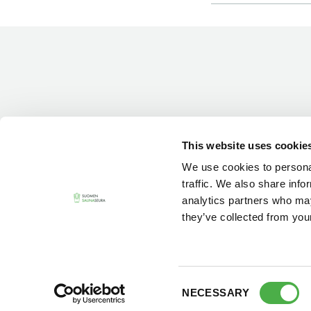
Vieras jäsenen seurassa
25 €
Jäsenen lapsi 7-18 v.
6 €
Lapsi alle 7 v.
ilmainen
11 saunomiskerran kortti
120€
3kk kortti - M / N
275€ / 115€
Vuosikortti - M / N
695€ / 275€
This website uses cookie
We use cookies to personal
traffic. We also share info
analytics partners who may
they’ve collected from your
Consent
NECESSARY
Selection