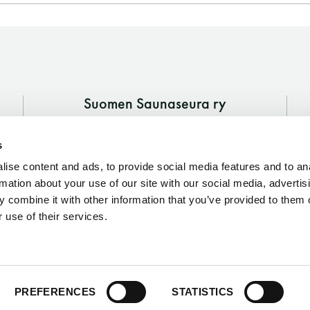
Vaskiniementie 10, 00200 Helsinki
Kahvio/kassa 050 372 4167
(saunojen aukioloaikana)
Y-tunnus: 0116872-9
Suomen Saunaseura ry
Tietosuojaseloste
Vaskiniementie 10, 00200 Helsinki
s
Kahvio/kassa 050 372 4167
(saunojen aukioloaikana)
YHTEYSTIEDOT
ise content and ads, to provide social media features and to an
rmation about your use of our site with our social media, advertis
Y-tunnus: 0116872-9
 combine it with other information that you’ve provided to them o
 use of their services.
Tietosuojaseloste
PREFERENCES
STATISTICS