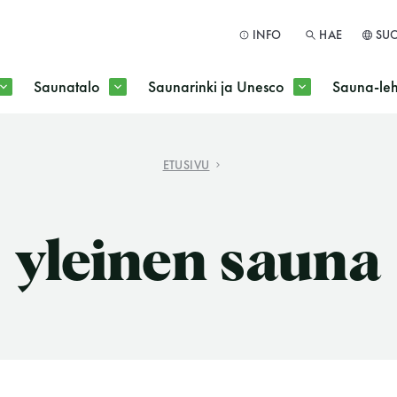
INFO
HAE
SU
Saunatalo
Saunarinki ja Unesco
Sauna-leh
a jokaisen kuun 1. maanantai huoltomaanantai
ETUSIVU
HAE
yleinen sauna