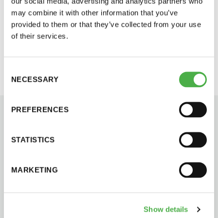
our social media, advertising and analytics partners who
Tervetuloa Suomen Saunaseura ry:n
may combine it with other information that you’ve
syyskokoukseen!
provided to them or that they’ve collected from your use
Suomen Saunaseura ry:n sääntömääräinen syyskokous
of their services.
pidetään maanantaina 4.11.2019 klo 18.00 alkaen Kino
Tapiolassa (Mäntyviita 2,...
Consent
NECESSARY
Selection
Saunatalo on avoinna
PREFERENCES
myös helatorstaina
STATISTICS
MARKETING
-Naisten päivät ovat maanantai ja
torstai
Show details
-Miesten päivät tiistai, keskiviikko,