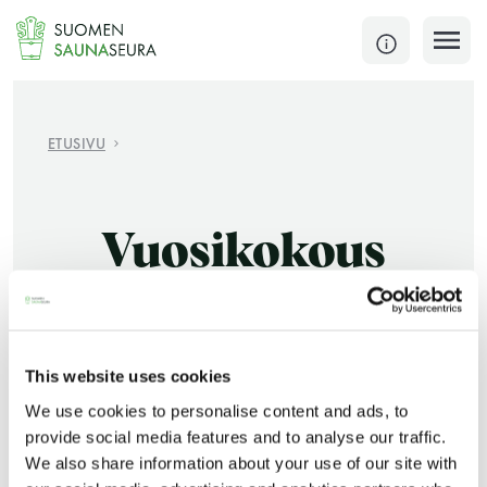
Siirry
sisältöön
SULJE
ETUSIVU
Jokaisen kuun 1. lauantai on jaettu ja jokaisen kuun
1. maanantai huoltomaanantai
Vuosikokous
KATSO TARKEMMAT AUKIOLOAJAT
HAE
JÄSENSIVUT
This website uses cookies
We use cookies to personalise content and ads, to
provide social media features and to analyse our traffic.
JÄSENUUTISET
21.10.2019
We also share information about your use of our site with