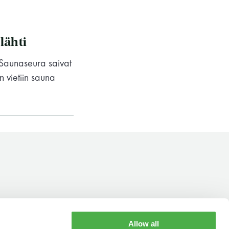
lähti
Saunaseura saivat
n vietiin sauna
Saunaseuran tarkoitus
Allow all
YHTEYSTIEDOT
AUKIOLOAJAT
Suomen Saunaseura vaalii perinteisiä,