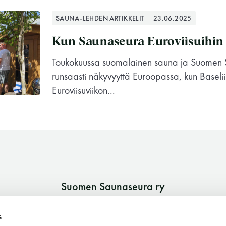
SAUNA-LEHDEN ARTIKKELIT
23.06.2025
Kun Saunaseura Euroviisuihin 
Toukokuussa suomalainen sauna ja Suomen 
runsaasti näkyvyyttä Euroopassa, kun Baselii
Euroviisuviikon...
Suomen Saunaseura ry
Vaskiniementie 10, 00200 Helsinki
Suomen Saunaseura ry
s
Kahvio/kassa 050 372 4167