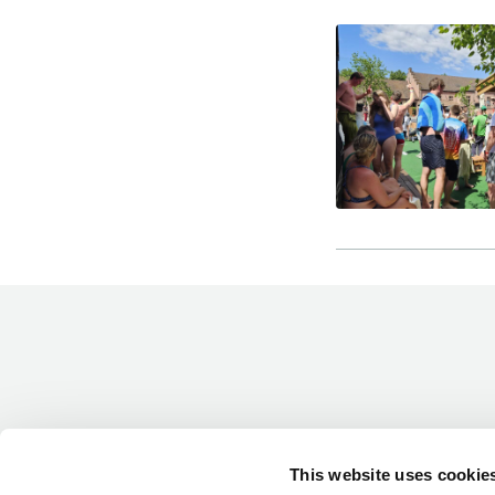
-Miesten päivät tiistai, keskiviikko,
perjantai ja lauantai
-Kuukauden ensimmäinen lauantai on
on jaettu lauantai
Hinnasto
Jäsen
12 €
This website uses cookie