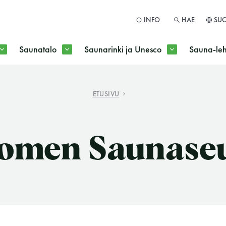
INFO
HAE
SU
Saunatalo
Saunarinki ja Unesco
Sauna-leh
a jokaisen kuun 1. maanantai huoltomaanantai
ETUSIVU
HAE
omen Saunase