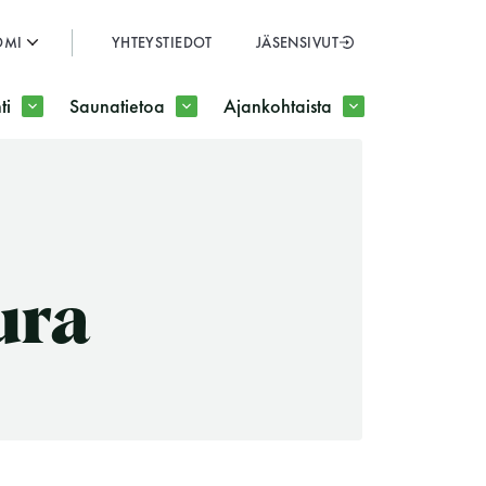
OMI
YHTEYSTIEDOT
JÄSENSIVUT
SULJE
ti
Saunatietoa
Ajankohtaista
JÄSENSIVUT
ura