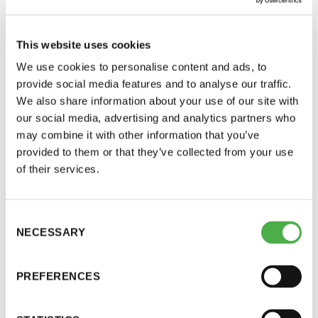
This website uses cookies
We use cookies to personalise content and ads, to
provide social media features and to analyse our traffic.
We also share information about your use of our site with
our social media, advertising and analytics partners who
may combine it with other information that you’ve
provided to them or that they’ve collected from your use
Saunatalo on avoinna
of their services.
myös helatorstaina
Consent
SAUNA-LEHDEN ARTIKKELIT, YLEINEN
10.04.2025
NECESSARY
Selection
-Naisten päivät ovat maanantai ja
Tea Lindberg vie suomalaista
torstai
saunaosaamista maailmalle
PREFERENCES
Saunayrittäjä Tea Lindbergin mukaan sauna trendaa
-Miesten päivät tiistai, keskiviikko,
Suomessa ja maailmalla nyt kovemmin kuin koskaan.