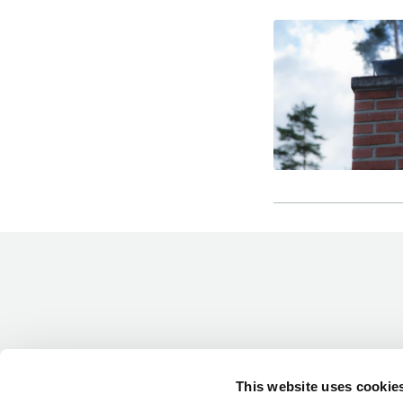
-Miesten päivät tiistai, keskiviikko,
perjantai ja lauantai
-Kuukauden ensimmäinen lauantai on
on jaettu lauantai
Hinnasto
Jäsen
12 €
This website uses cookie