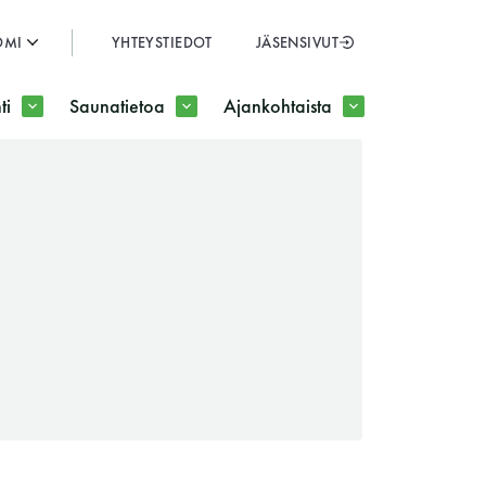
OMI
YHTEYSTIEDOT
JÄSENSIVUT
SULJE
ti
Saunatietoa
Ajankohtaista
JÄSENSIVUT