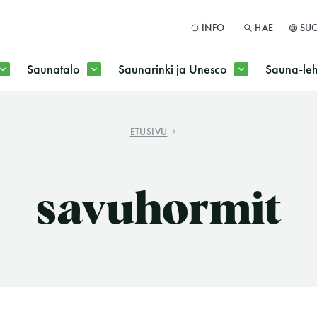
INFO
HAE
SU
Saunatalo
Saunarinki ja Unesco
Sauna-leh
a jokaisen kuun 1. maanantai huoltomaanantai
ETUSIVU
HAE
savuhormit