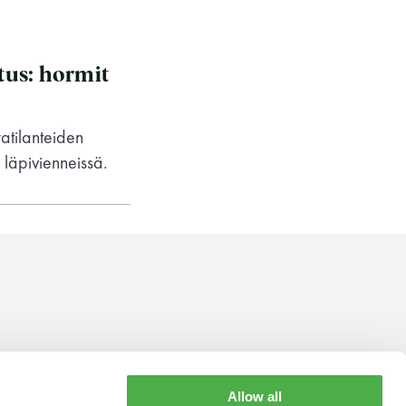
us: hormit
atilanteiden
läpivienneissä.
Saunaseuran tarkoitus
Allow all
YHTEYSTIEDOT
AUKIOLOAJAT
Suomen Saunaseura vaalii perinteisiä,