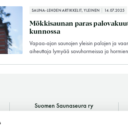
SAUNA-LEHDEN ARTIKKELIT, YLEINEN
14.07.2025
Mökkisaunan paras palovakuut
kunnossa
Vapaa-ajan saunojen yleisin palojen ja vaar
aiheuttaja lymyää savuhormeissa ja hormien 
Suomen Saunaseura ry
Vaskiniementie 10, 00200 Helsinki
Suomen Saunaseura ry
s
Kahvio/kassa 050 372 4167