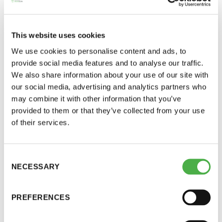
This website uses cookies
We use cookies to personalise content and ads, to
provide social media features and to analyse our traffic.
We also share information about your use of our site with
our social media, advertising and analytics partners who
may combine it with other information that you’ve
provided to them or that they’ve collected from your use
Saunatalo on avoinna
of their services.
myös helatorstaina
SAUNA-LEHDEN ARTIKKELIT, UUTISET
25.04.2025
Consent
Suomen Saunaseura vie saunan
NECESSARY
Selection
Euroviisuihin — ”Esimerkki
-Naisten päivät ovat maanantai ja
onnistuneesta yhteistyöstä”
torstai
PREFERENCES
Suomen Saunaseura on mukana Euroviisu-projektissa,
jossa viedään isosti suomalaista saunaa ja saunakulttuuria
-Miesten päivät tiistai, keskiviikko,