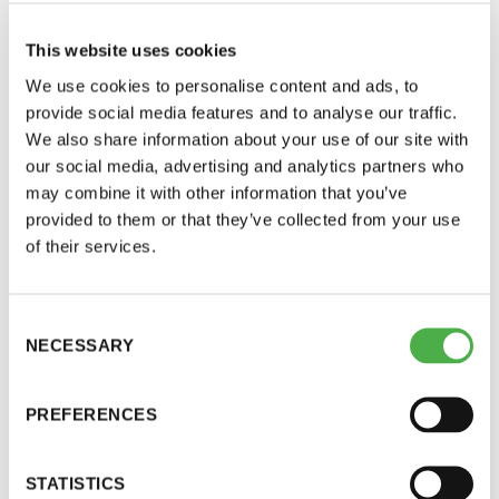
This website uses cookies
We use cookies to personalise content and ads, to
provide social media features and to analyse our traffic.
We also share information about your use of our site with
our social media, advertising and analytics partners who
may combine it with other information that you’ve
provided to them or that they’ve collected from your use
of their services.
Saunatalo on avoinna
myös helatorstaina
SAUNA-LEHDEN ARTIKKELIT
20.08.2024
Consent
NECESSARY
Selection
Saunasammon Älykiuas on aina
saunomiskunnossa
-Naisten päivät ovat maanantai ja
PREFERENCES
torstai
Saunasammon Älykiuas on pitkän linjan yrittäjän ja
keksijän Tapio Yli-Koveron tuotekehittelyn tulos.
STATISTICS
-Miesten päivät tiistai, keskiviikko,