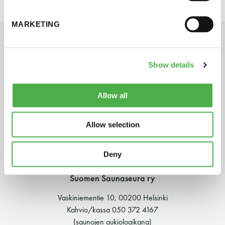
perjantai ja lauantai
MARKETING
-Kuukauden ensimmäinen lauantai on on
jaettu lauantai
Show details
Allow all
Allow selection
Hinnasto
Deny
Jäsen
12 €
Suomen Saunaseura ry
Vieras jäsenen seurassa
25 €
Vaskiniementie 10, 00200 Helsinki
Jäsenen lapsi 7-18 v.
6 €
Kahvio/kassa 050 372 4167
(saunojen aukioloaikana)
Lapsi alle 7 v.
ilmainen