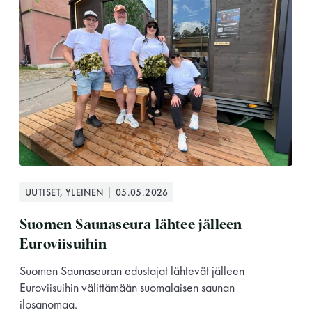
Saunatalo on avoinna
myös helatorstaina
UUTISET, YLEINEN
05.05.2026
Suomen Saunaseura lähtee jälleen
Euroviisuihin
-Naisten päivät ovat maanantai ja
torstai
Suomen Saunaseuran edustajat lähtevät jälleen
Euroviisuihin välittämään suomalaisen saunan
ilosanomaa.
-Miesten päivät tiistai, keskiviikko,