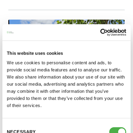
perjantai ja lauantai
-Kuukauden ensimmäinen lauantai on on
jaettu lauantai
This website uses cookies
We use cookies to personalise content and ads, to
provide social media features and to analyse our traffic.
Hinnasto
We also share information about your use of our site with
our social media, advertising and analytics partners who
may combine it with other information that you’ve
Jäsen
12 €
provided to them or that they’ve collected from your use
of their services.
Vieras jäsenen seurassa
25 €
SAUNA-LEHDEN ARTIKKELIT
23.06.2025
Jäsenen lapsi 7-18 v.
6 €
Consent
Lapsi alle 7 v.
ilmainen
NECESSARY
Kun Saunaseura Euroviisuihin lähti
Selection