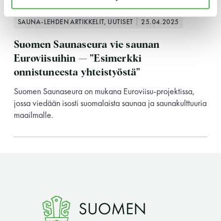
Y-tunnus: 0116872-9
SAUNA-LEHDEN ARTIKKELIT, UUTISET
25.04.2025
Tietosuojaseloste
Suomen Saunaseura vie saunan
Euroviisuihin — ”Esimerkki
YHTEYSTIEDOT
onnistuneesta yhteistyöstä”
Suomen Saunaseura on mukana Euroviisu-projektissa,
jossa viedään isosti suomalaista saunaa ja saunakulttuuria
maailmalle.
Saunaseuran tarkoitus
Suomen Saunaseura vaalii perinteisiä, kohteliaita
saunomistapoja, joiden perustana on toisten
saunarauhan kunnioittaminen. Seura vaalii
saunakulttuuria ja pyrkii kehittämään suomalaista
saunaa ja edistämään sitä koskevaa tutkimusta.