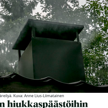
äreilyä. Kuva: Anne Lius-Liimatainen
in hiukkaspäästöihin