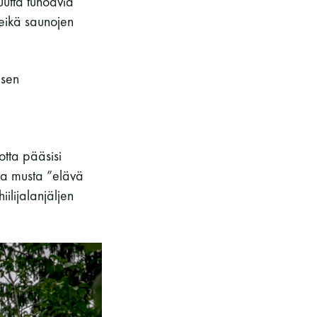
uutta tuhoavia
 eikä saunojen
 sen
otta pääsisi
va musta ”elävä
lijalanjäljen