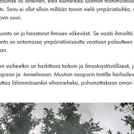
osuhde oli läheinen, eikä esimerkiksi luonnon monimuotois
u. Savu ei ollut silloin millään tavoin vielä ympäristöuhka,
vin suuri.
uonto on jo haastanut ihmisen väkevästi. Se vaatii ihmisiltä
uonto on antamassa ympäristöviisautta vaativan palautteen
aan.
vaiheetkin on harkittava tarkoin ja ilmastoystävällisesti, j
apaan ja -tunnelmaan. Muutoin naapurin tontille harhaile
ttaa lähimmäisenkin vihamieheksi, puhumattakaan oman hii