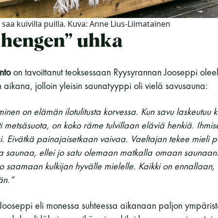
 saa kuivilla puilla. Kuva: Anne Lius-Liimatainen
 hengen” uhka
nto
on tavoittanut teoksessaan Ryysyrannan Jooseppi oleel
aikana, jolloin yleisin saunatyyppi oli vielä savusauna:
nen on elämän ilotulitusta korvessa. Kun savu laskeutuu k
i metsäsuota, on koko räme tulvillaan eläviä henkiä. Ihmise
i. Eivätkä painajaisetkaan vaivaa. Vaeltajan tekee mieli 
lla saunaa, ellei jo satu olemaan matkalla omaan saunaan
jo saamaan kulkijan hyvälle mielelle. Kaikki on ennallaan,
än.”
 Jooseppi eli monessa suhteessa aikanaan paljon ympärist