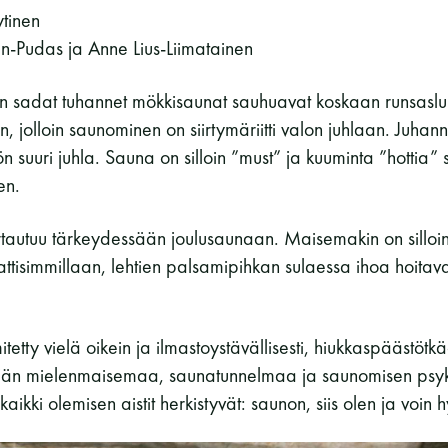
ytinen
n-Pudas ja Anne Lius-Liimatainen
n sadat tuhannet mökkisaunat sauhuavat koskaan runsaslu
, jolloin saunominen on siirtymäriitti valon juhlaan. Juha
yön suuri juhla. Sauna on silloin ”must” ja kuuminta ”hotti
en.
tautuu tärkeydessään joulusaunaan. Maisemakin on silloin
tisimmillaan, lehtien palsamipihkan sulaessa ihoa hoitavak
tetty vielä oikein ja ilmastoystävällisesti, hiukkaspäästöt
ijän mielenmaisemaa, saunatunnelmaa ja saunomisen psyk
 kaikki olemisen aistit herkistyvät: saunon, siis olen ja voin h