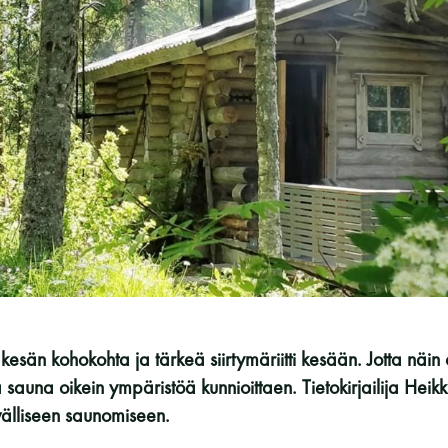
Vaskiniementie 10, 00200 Helsinki
Kahvio/kassa 050 372 4167
(saunojen aukioloaikana)
Y-tunnus: 0116872-9
Tietosuojaseloste
YHTEYSTIEDOT
sän kohokohta ja tärkeä siirtymäriitti kesään. Jotta näin o
sauna oikein ympäristöä kunnioittaen. Tietokirjailija Heikk
välliseen saunomiseen.