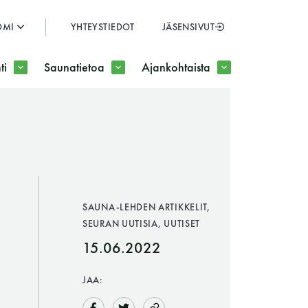
OMI
YHTEYSTIEDOT
JÄSENSIVUT
SULJE
ti
Saunatietoa
Ajankohtaista
JÄSENSIVUT
SAUNA-LEHDEN ARTIKKELIT,
SEURAN UUTISIA, UUTISET
15.06.2022
JAA: