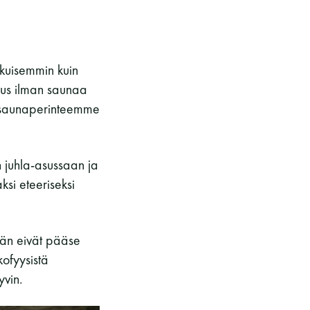
kuisemmin kuin
nnus ilman saunaa
a” saunaperinteemme
 juhla-asussaan ja
si eteeriseksi
kään eivät pääse
ofyysistä
yvin.