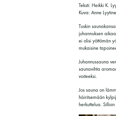
Teksti: Heikki K. Ly
Kuva: Anne Lyytine
Tuskin saunakansa
juhannuksen aikaan
ei olisi yöttömän 
mukaisine tapoine
Juhannussauna ver
saunavihta aromaat
voiteeksi.
Jos sauna on lämmi
häiritsemään kylp
herkuttelua. Silloin