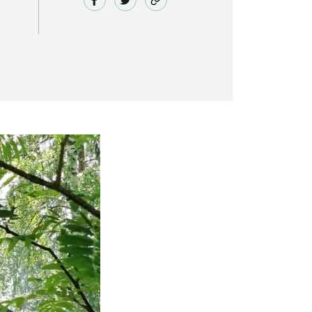
Saunaseuran tarkoitus
Suomen Saunaseura vaalii perinteisiä,