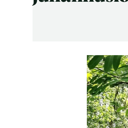
-Miesten päivät tiistai, keskiviikko,
perjantai ja lauantai
-Kuukauden ensimmäinen lauantai on
on jaettu lauantai
Hinnasto
Jäsen
12 €