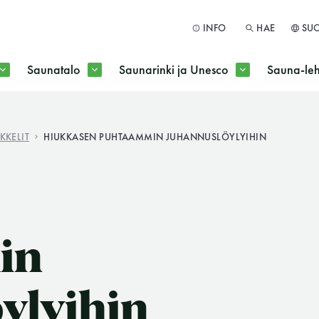
INFO
HAE
SU
Saunatalo
Saunarinki ja Unesco
Sauna-leh
a jokaisen kuun 1. maanantai huoltomaanantai
KKELIT
HIUKKASEN PUHTAAMMIN JUHANNUSLÖYLYIHIN
HAE
in
ylyihin