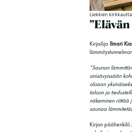
Liekkien kirkkautta
”Elävän
Kirjailija
Ilmari Kia
lämmitystunnelman 
”Saunan lämmittämi
sinisävyissään koht
oloaan yksinäiseks
taloon ja tieduste
näkeminen riittää 
saunaa lämmitetä
Kirjan päähenkilö