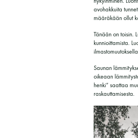
nykyihminen. Luont
avohakkuita tunnett
määräkään ollut ko
Tänään on toisin. L
kunnioittamista. L
ilmastomuutoksell
Saunan lämmityksen 
oikeaan lämmityst
henki” saattaa muu
raskauttamisesta.