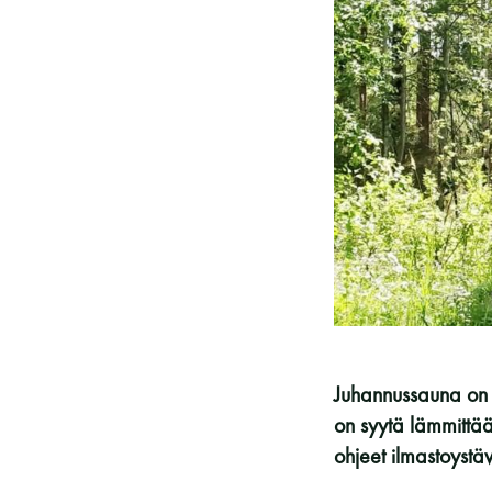
Vieras jäsenen seurassa
25 €
Jäsenen lapsi 7-18 v.
6 €
Lapsi alle 7 v.
ilmainen
11 saunomiskerran kortti
120€
3kk kortti - M / N
275€ / 115€
Vuosikortti - M / N
695€ / 275€
Juhannussauna on ke
on syytä lämmittää 
ohjeet ilmastoystä