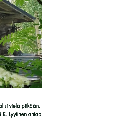
kohteliaita saunomistapoja, joiden
perustana on toisten saunarauhan
kunnioittaminen. Seura vaalii
saunakulttuuria ja pyrkii kehittämään
suomalaista saunaa ja edistämään sitä
koskevaa tutkimusta.
LUE LISÄÄ
lisi vielä pitkään,
i K. Lyytinen antaa