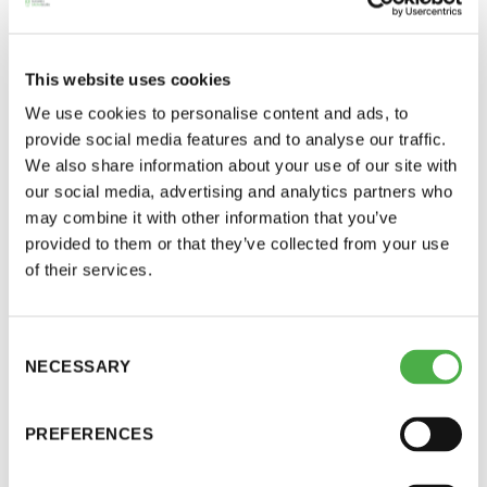
Yksi parhaista on ”Nyt ei vissiin tarvitse heittää
LUE LISÄÄ
löylyä”. Ja kun noin sanoo, ei missään
tapauksessa kannata hidastaa vauhtiaan kiukaan
This website uses cookies
kohdalla.
We use cookies to personalise content and ads, to
provide social media features and to analyse our traffic.
Kaikkein etevimmät jäsenet pystyvät poistumaan
We also share information about your use of our site with
our social media, advertising and analytics partners who
lauteilta sanomatta sanaakaan. Tämä taito on
may combine it with other information that you’ve
kuitenkin harvinainen, sillä havaintojeni mukaan
provided to them or that they’ve collected from your use
saunaseuran miesten vuorolla on puheliasta
of their services.
väkeä.
Osa saunaveljistä vastaa kaikkiin löylykysymyksiin
Consent
NECESSARY
Selection
tiedustelemalla, mitä saunan vanhin on mieltä.
Saunan vanhimmalla he tarkoittavat sitä saunojaa,
PREFERENCES
joka on sillä rupeamalla istunut lauteilla
pisimpään.