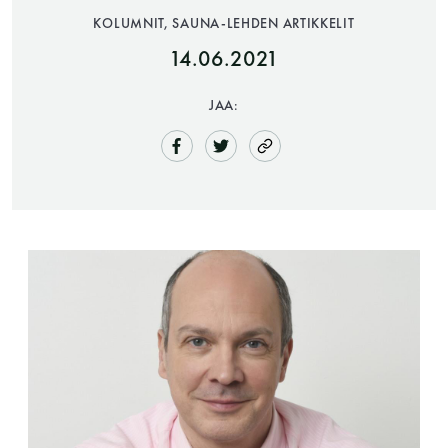
KOLUMNIT, SAUNA-LEHDEN ARTIKKELIT
14.06.2021
JAA:
Saunatalo on avoinna
myös helatorstaina
-Naisten päivät ovat maanantai ja
torstai
-Miesten päivät tiistai, keskiviikko,