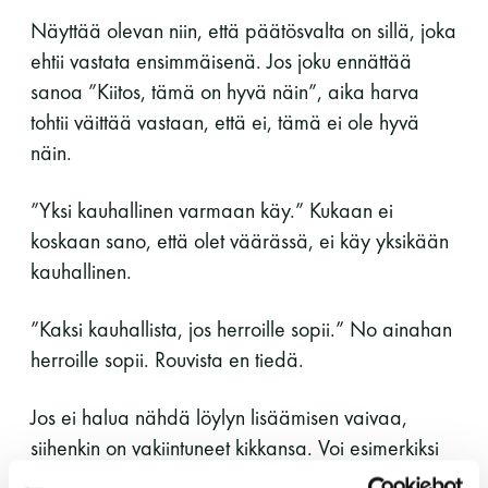
Näyttää olevan niin, että päätösvalta on sillä, joka
Y-tunnus: 0116872-9
ehtii vastata ensimmäisenä. Jos joku ennättää
Tietosuojaseloste
sanoa ”Kiitos, tämä on hyvä näin”, aika harva
tohtii väittää vastaan, että ei, tämä ei ole hyvä
näin.
YHTEYSTIEDOT
”Yksi kauhallinen varmaan käy.” Kukaan ei
koskaan sano, että olet väärässä, ei käy yksikään
Saunaseuran tarkoitus
kauhallinen.
”Kaksi kauhallista, jos herroille sopii.” No ainahan
Suomen Saunaseura vaalii perinteisiä, kohteliaita
herroille sopii. Rouvista en tiedä.
saunomistapoja, joiden perustana on toisten
saunarauhan kunnioittaminen. Seura vaalii
saunakulttuuria ja pyrkii kehittämään suomalaista
Jos ei halua nähdä löylyn lisäämisen vaivaa,
saunaa ja edistämään sitä koskevaa tutkimusta.
siihenkin on vakiintuneet kikkansa. Voi esimerkiksi
käyttää kysymyslausetta, johon jo sisältyy vastaus.