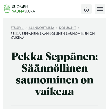
Siirry
sisältöön
SULJE
ETUSIVU
AJANKOHTAISTA
KOLUMNIT
PEKKA SEPPÄNEN: SÄÄNNÖLLINEN SAUNOMINEN ON
VAIKEAA
Jokaisen kuun 1. lauantai on jaettu ja jokaisen kuun
1. maanantai huoltomaanantai
Pekka Seppänen:
KATSO TARKEMMAT AUKIOLOAJAT
HAE
Säännöllinen
JÄSENSIVUT
saunominen on
vaikeaa