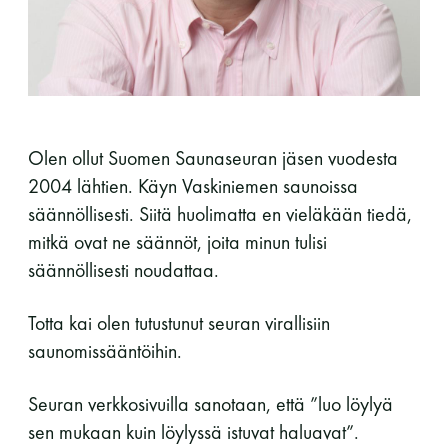
perjantai ja lauantai
-Kuukauden ensimmäinen lauantai on on
jaettu lauantai
Olen ollut Suomen Saunaseuran jäsen vuodesta
2004 lähtien. Käyn Vaskiniemen saunoissa
säännöllisesti. Siitä huolimatta en vieläkään tiedä,
mitkä ovat ne säännöt, joita minun tulisi
Hinnasto
säännöllisesti noudattaa.
Totta kai olen tutustunut seuran virallisiin
Jäsen
12 €
saunomissääntöihin.
Vieras jäsenen seurassa
25 €
Seuran verkkosivuilla sanotaan, että ”luo löylyä
Jäsenen lapsi 7-18 v.
6 €
sen mukaan kuin löylyssä istuvat haluavat”.
Lapsi alle 7 v.
ilmainen