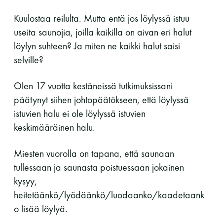
Kuulostaa reilulta. Mutta entä jos löylyssä istuu
11 saunomiskerran kortti
120€
useita saunojia, joilla kaikilla on aivan eri halut
3kk kortti - M / N
275€ / 115€
löylyn suhteen? Ja miten ne kaikki halut saisi
Vuosikortti - M / N
695€ / 275€
selville?
Olen 17 vuotta kestäneissä tutkimuksissani
päätynyt siihen johtopäätökseen, että löylyssä
istuvien halu ei ole löylyssä istuvien
keskimääräinen halu.
Miesten vuorolla on tapana, että saunaan
tullessaan ja saunasta poistuessaan jokainen
Suomen Saunaseura ry
kysyy,
Vaskiniementie 10, 00200 Helsinki
heitetäänkö/lyödäänkö/luodaanko/kaadetaank
Kahvio/kassa 050 372 4167
o lisää löylyä.
(saunojen aukioloaikana)