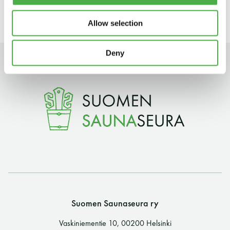
11 saunomiskerran kortti
120€
Allow selection
3kk kortti - M / N
275€ / 115€
Deny
Vuosikortti - M / N
695€ / 275€
Suomen Saunaseura ry
Vaskiniementie 10, 00200 Helsinki
Suomen Saunaseura ry
Kahvio/kassa 050 372 4167
(saunojen aukioloaikana)
Vaskiniementie 10, 00200 Helsinki