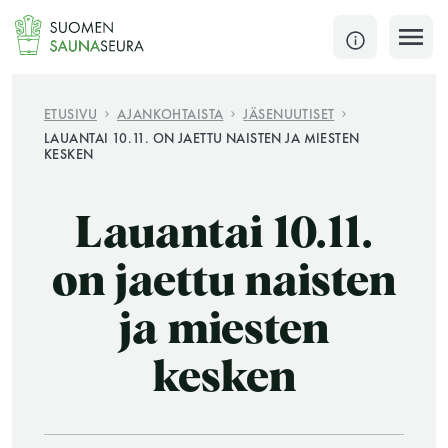
Siirry
sisältöön
SULJE
ETUSIVU
AJANKOHTAISTA
JÄSENUUTISET
LAUANTAI 10.11. ON JAETTU NAISTEN JA MIESTEN
KESKEN
Jokaisen kuun 1. lauantai on jaettu ja jokaisen kuun
1. maanantai huoltomaanantai
Lauantai 10.11.
KATSO TARKEMMAT AUKIOLOAJAT
HAE
on jaettu naisten
JÄSENSIVUT
ja miesten
kesken