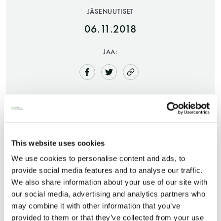
JÄSENUUTISET
06.11.2018
JAA:
Saunatalo on avoinna
myös helatorstaina
This website uses cookies
We use cookies to personalise content and ads, to
provide social media features and to analyse our traffic.
-Naisten päivät ovat maanantai ja
Marraskuun jaettu lauantai osuu tämän viikon
We also share information about your use of our site with
torstai
lauantaille 10.11.2018. Viime viikolla vietettiin
our social media, advertising and analytics partners who
pyhäinpäivää, mistä johtuen Saunatalo oli kiinni ja
may combine it with other information that you’ve
-Miesten päivät tiistai, keskiviikko,
provided to them or that they’ve collected from your use